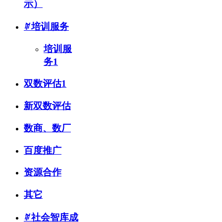
示）
ꄶ
培训服务
培训服
务1
双数评估1
新双数评估
数商、数厂
百度推广
资源合作
其它
ꄶ
社会智库成